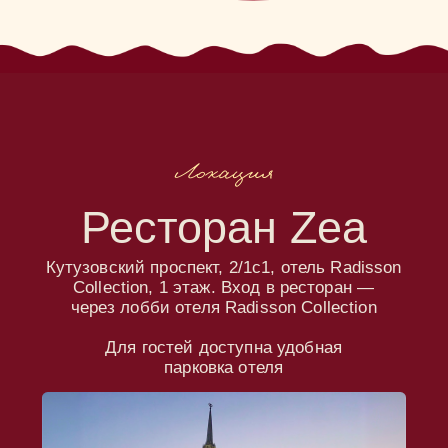
Программа
Сбор
гостей
Церемония
Праздничный
банкет
Вынос торта