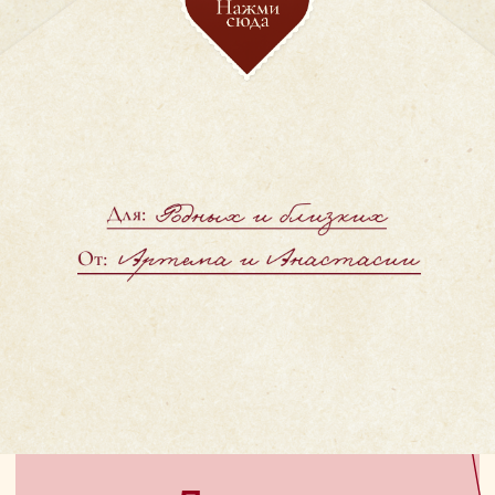
08.08.2026
Потому что мы женимся!
Дорогие
друзья и родные
Скоро состоится очень важное
и радостное для нас событие —
Этот день невозможно представить
без самых близких для нас людей,
мы бы очень хотели, чтобы вы
провели его
вместе с нами!