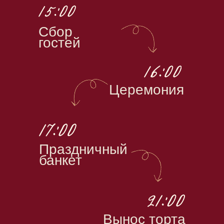
Для вдохновения мы собрали немного
картинок-примеров, листайте вправо