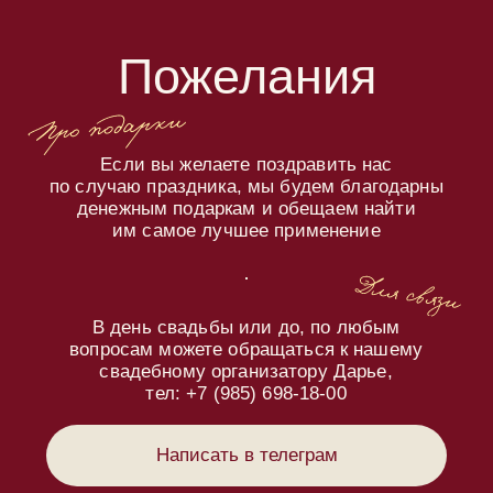
заполните
анкету
Если вы приглашены парой, просим
заполнить анкету по отдельности
Будете ли вы на свадьбе?
конечно, да
к сожалению, нет
Пожелания по алкоголю:
игристое
вино белое
вино красное
виски
водка