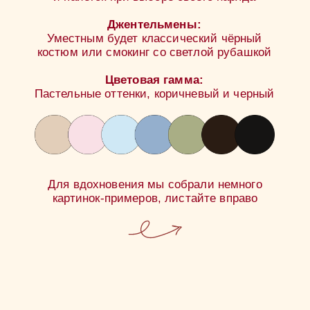
для нас. А если вы захотите дополнить
его цветами, нам будет очень приятно!
Свадебное торжество предполагает
участие только взрослых. Пожалуйста,
позаботьтесь о том, чтобы провести
этот вечер без детей
До свадьбы
осталось:
0
0
0
0
дней
часов
минут
секунд