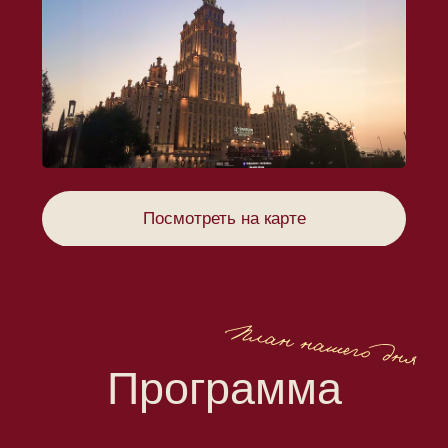
Дресс-код
Мы очень трепетно готовим наше торжество
и будем благодарны, если вы поддержите его
цветовую гамму и стилистику в своих образах!
Девушки:
Просим воздержаться от белого, красного,
синего цветов, а также цветочных принтов
и пайеток при выборе своего наряда
Джентельмены:
Уместным будет классический чёрный
костюм или смокинг со светлой рубашкой
Цветовая гамма:
Пастельные оттенки, коричневый и черный