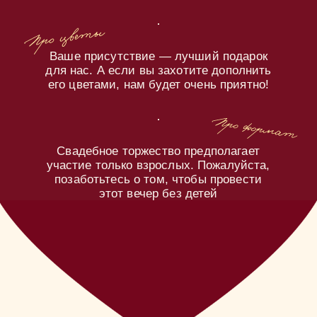
предпочитаю безалкогольное
Отправить
Будем
очень рады вас
видеть!
Ваши Артем и Анастасия
Инвайт Студия