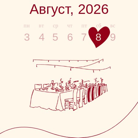
Ресторан Zea
Кутузовский проспект, 2/1с1, отель Radisson
Collection, 1 этаж. Вход в ресторан —
через лобби отеля Radisson Collection
Для гостей доступна удобная
парковка отеля
Посмотреть на карте