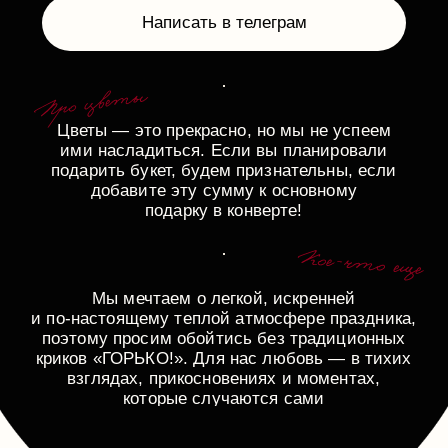
Пожелания по алкоголю:
вино белое
игристое
виски
безалкогольные напитки
Отправить
Будем
очень рады вас
видеть!
Ваши Богдан и Дарья