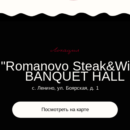
Выездная
церемония
Праздничный
ужин
Завершение
вечера