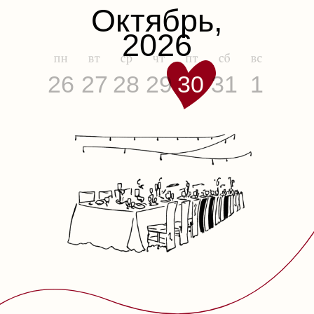
"Romanovo Steak&Wine"
BANQUET HALL
с. Ленино, ул. Боярская, д. 1
Посмотреть на карте
Программа
Сбор
гостей