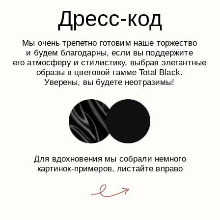
В день свадьбы или до — по любым
вопросам можете обращаться к нашему
свадебному организатору Наталии
Написать в телеграм
Цветы — это прекрасно, но мы не успеем
ими насладиться. Если вы планировали
подарить букет, будем признательны, если
добавите эту сумму к основному
подарку в конверте!
Мы мечтаем о легкой, искренней
и по-настоящему теплой атмосфере праздника,
поэтому просим обойтись без традиционных
криков «ГОРЬКО!». Для нас любовь — в тихих
взглядах, прикосновениях и моментах,
которые случаются сами