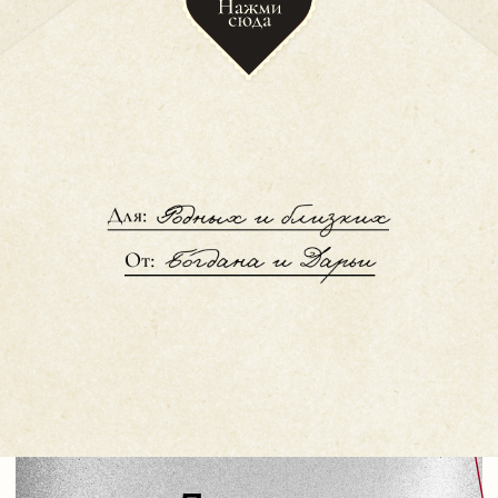
30.10.2026
Потому что мы женимся!
Дорогие
друзья и родные
Скоро состоится очень важное
и радостное для нас событие —
Этот день невозможно представить
без самых близких для нас людей,
мы бы очень хотели, чтобы вы
провели его
вместе с нами!