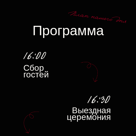
Дресс-код
Мы очень трепетно готовим наше торжество
и будем благодарны, если вы поддержите
его атмосферу и стилистику, выбрав элегантные
образы в цветовой гамме Total Black.
Уверены, вы будете неотразимы!
Для вдохновения мы собрали немного
картинок-примеров, листайте вправо