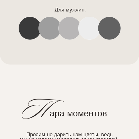
ожалуйста,
заполните анкету
Будете ли вы на свадьбе?
конечно, да
к сожалению, нет
Пожелания по алкоголю:
игристое