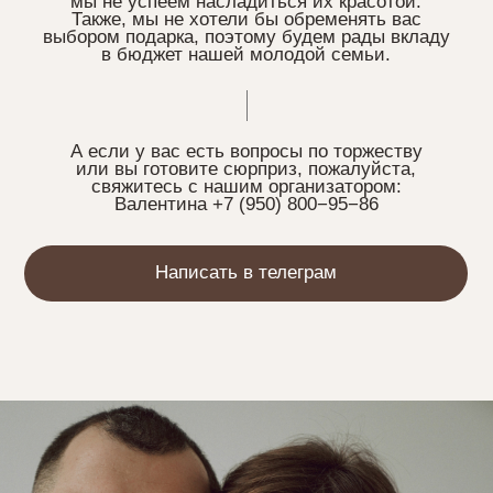
вино белое
вино красное
виски
водка
предпочитаю безалогольное
Если у вас есть аллергии на продукты,
пожалуйста, укажите их в поле ниже
Отправить
ы будем очень
рады вас видеть!