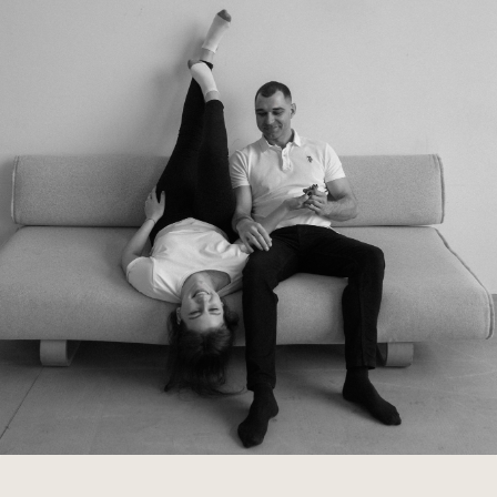
Для мужчин:
ара моментов
Просим не дарить нам цветы, ведь
мы не успеем насладиться их красотой.
Также, мы не хотели бы обременять вас
выбором подарка, поэтому будем рады вкладу
в бюджет нашей молодой семьи.
А если у вас есть вопросы по торжеству
или вы готовите сюрприз, пожалуйста,
свяжитесь с нашим организатором: