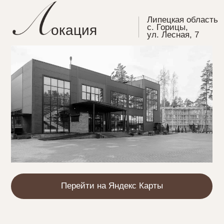
рограмма дня
15:00
Welcome
16:00
Церемония
17:00
Ужин
23:00
Завершение вечера