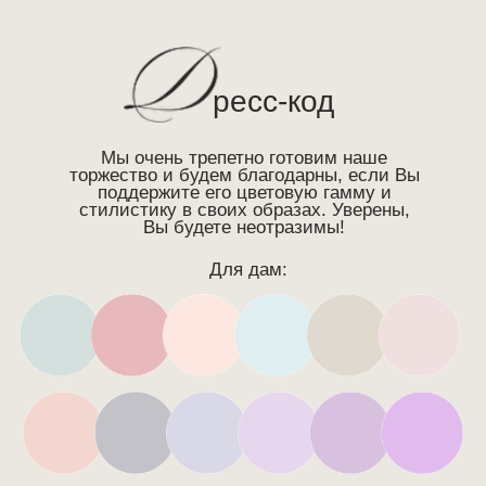
Валентина +7 (950) 800−95−86
Написать в телеграм