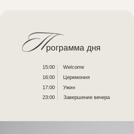
ресс-код
Мы очень трепетно готовим наше
торжество и будем благодарны, если Вы
поддержите его цветовую гамму и
стилистику в своих образах. Уверены,
Вы будете неотразимы!
Для дам: